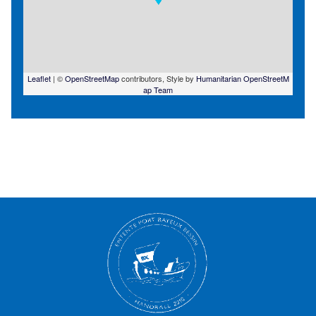
Leaflet
| ©
OpenStreetMap
contributors, Style by
Humanitarian OpenStreetM
ap Team