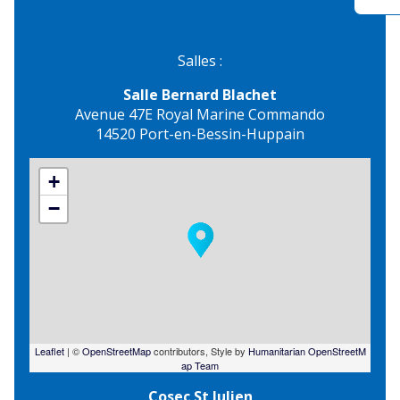
Salles :
Salle Bernard Blachet
Avenue 47E Royal Marine Commando
14520 Port-en-Bessin-Huppain
+
−
Leaflet
| ©
OpenStreetMap
contributors, Style by
Humanitarian OpenStreetM
ap Team
Cosec St Julien