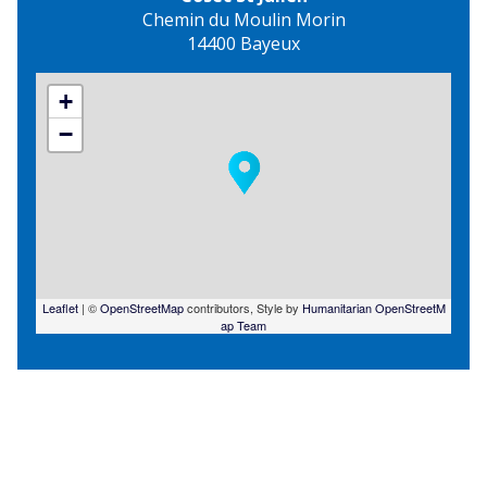
Chemin du Moulin Morin
14400 Bayeux
+
−
Leaflet
| ©
OpenStreetMap
contributors, Style by
Humanitarian OpenStreetM
ap Team