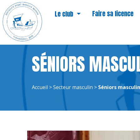
Faire sa licence
Le club
Devenir bénévole
SÉNIORS MASCUL
Accueil
>
Secteur masculin
>
Séniors masculin