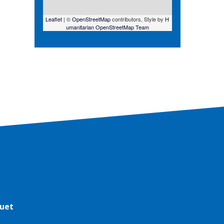
Leaflet
| ©
OpenStreetMap
contributors, Style by
H
umanitarian OpenStreetMap Team
Huet