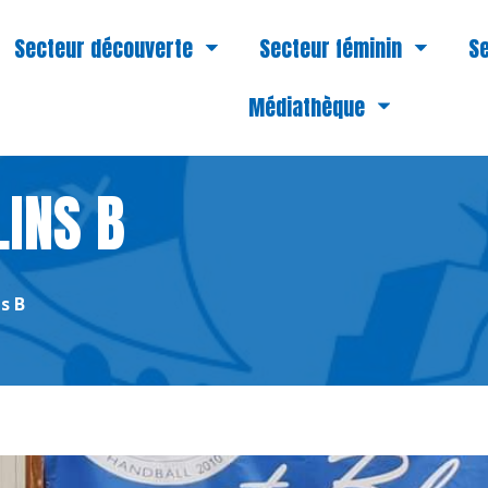
Secteur découverte
Secteur féminin
Se
Médiathèque
INS B
s B