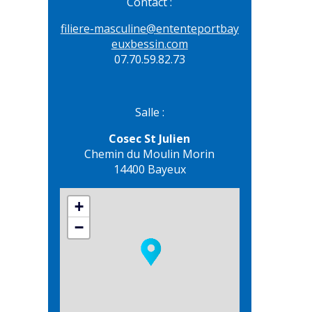
Contact :
filiere-masculine@
ententeportbay
euxbessin.com
07.70.59.82.73
Salle :
Cosec St Julien
Chemin du Moulin Morin
14400 Bayeux
+
−